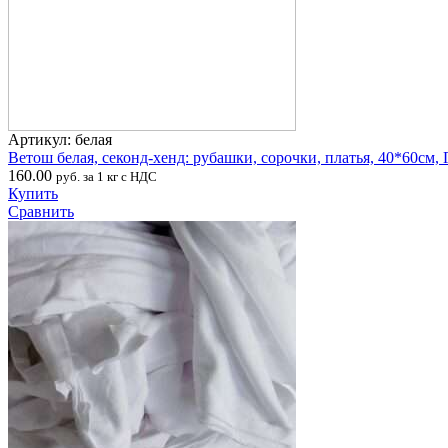
Артикул: белая
Ветош белая, секонд-хенд: рубашки, сорочки, платья, 40*60см,
160.00
руб. за 1 кг с НДС
Купить
Сравнить