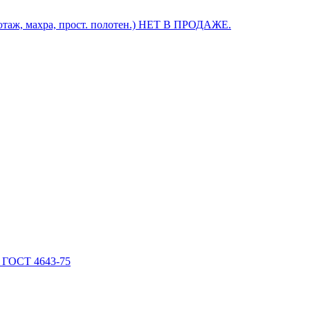
котаж, махра, прост. полотен.) НЕТ В ПРОДАЖЕ.
. ГОСТ 4643-75