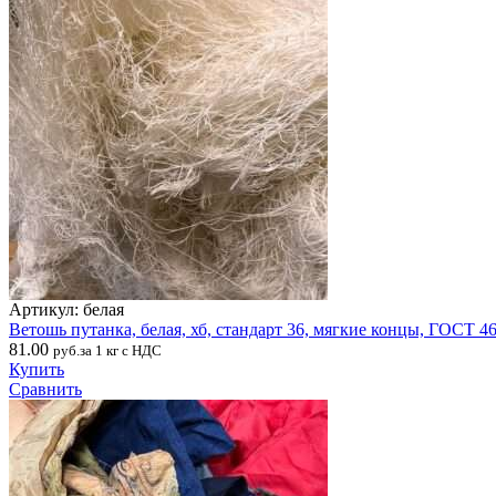
Артикул: белая
Ветошь путанка, белая, хб, стандарт 36, мягкие концы, ГОСТ 4
81.00
руб.за 1 кг с НДС
Купить
Сравнить