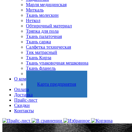
Марля медицинская
Миткаль
Ткань молескин
Неткол
Обтирочный материал
Тряпка для пола
Ткань палаточная
Ткань саржа
Салфетка техническая
Тик матрасный
Ткань Кирза
Ткань упаковочная мешковина
Ткань фланель
Холстопрошивное полотно
О компании
Карта предприятия
Оплата
Доставка
Прайс-лист
Скидки
Контакты