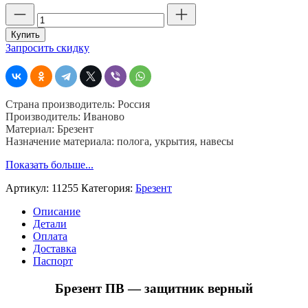
Количество
товара
Брезент
Купить
ПВ,
Запросить скидку
шир.
90,
пл.
350
Страна производитель: Россия
гр,
Производитель: Иваново
Иваново,
Материал: Брезент
хб
Назначение материала: полога, укрытия, навесы
40%,
пэ
Показать больше...
40%,
джут
Артикул:
11255
Категория:
Брезент
20%
Описание
Детали
Оплата
Доставка
Паспорт
Брезент ПВ — защитник верный