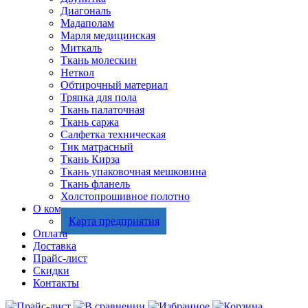
Диагональ
Мадаполам
Марля медицинская
Миткаль
Ткань молескин
Неткол
Обтирочный материал
Тряпка для пола
Ткань палаточная
Ткань саржа
Салфетка техническая
Тик матрасный
Ткань Кирза
Ткань упаковочная мешковина
Ткань фланель
Холстопрошивное полотно
О компании
Карта предприятия
Оплата
Доставка
Прайс-лист
Скидки
Контакты