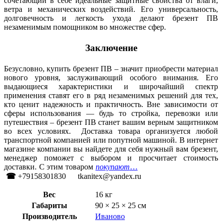
сочетающий в себе идеальные защитные свойства от влаги,
ветра и механических воздействий. Его универсальность,
долговечность и легкость ухода делают брезент ПВ
незаменимым помощником во множестве сфер.
Заключение
Безусловно, купить брезент ПВ – значит приобрести материал
нового уровня, заслуживающий особого внимания. Его
выдающиеся характеристики и широчайший спектр
применения ставят его в ряд незаменимых решений для тех,
кто ценит надежность и практичность. Вне зависимости от
сферы использования — будь то стройка, перевозки или
путешествия – брезент ПВ станет вашим верным защитником
во всех условиях. Доставка товара организуется любой
транспортной компанией или попутной машиной. В интернет
магазине компании вы найдете для себя нужный вам брезент,
менеджер поможет с выбором и просчитает стоимость
доставки. С этим товаром
покупают
…
☎
+79158301830 tkanitex@yandex.ru
Вес
16 кг
Габариты
90 × 25 × 25 см
Производитель
Иваново