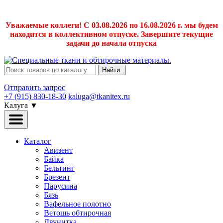
Уважаемые коллеги! С 03.08.2026 по 16.08.2026 г. мы будем
находится в коллективном отпуске. Завершите текущие
задачи до начала отпуска
Найти
Отправить запрос
+7 (915) 830-18-30
kaluga@tkanitex.ru
Калуга
▼
Каталог
Авизент
Байка
Бельтинг
Брезент
Парусина
Бязь
Вафельное полотно
Ветошь обтирочная
Двунитка