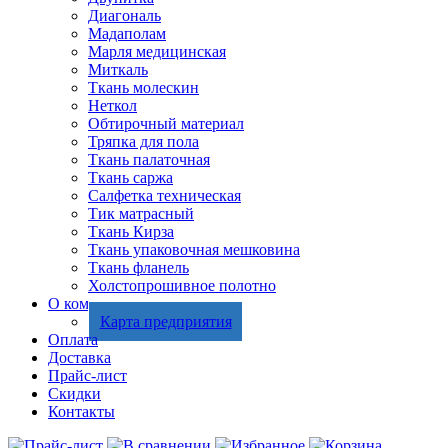
Диагональ
Мадаполам
Марля медицинская
Миткаль
Ткань молескин
Неткол
Обтирочный материал
Тряпка для пола
Ткань палаточная
Ткань саржа
Салфетка техническая
Тик матрасный
Ткань Кирза
Ткань упаковочная мешковина
Ткань фланель
Холстопрошивное полотно
О компании
Карта предприятия
Оплата
Доставка
Прайс-лист
Скидки
Контакты