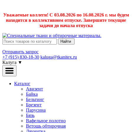
Уважаемые коллеги! С 03.08.2026 по 16.08.2026 г. мы будем
находится в коллективном отпуске. Завершите текущие
задачи до начала отпуска
Найти
Отправить запрос
+7 (915) 830-18-30
kaluga@tkanitex.ru
Калуга
▼
Каталог
Авизент
Байка
Бельтинг
Брезент
Парусина
Бязь
Вафельное полотно
Ветошь обтирочная
Двунитка