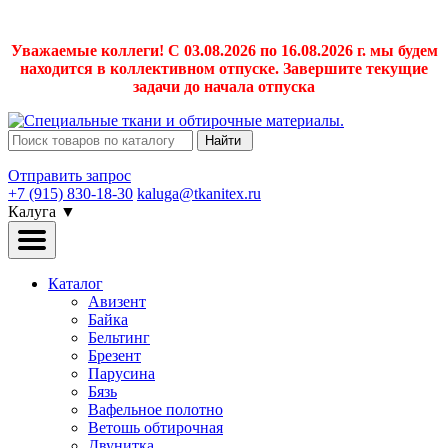
Уважаемые коллеги! С 03.08.2026 по 16.08.2026 г. мы будем
находится в коллективном отпуске. Завершите текущие
задачи до начала отпуска
Найти
Отправить запрос
+7 (915) 830-18-30
kaluga@tkanitex.ru
Калуга
▼
Каталог
Авизент
Байка
Бельтинг
Брезент
Парусина
Бязь
Вафельное полотно
Ветошь обтирочная
Двунитка