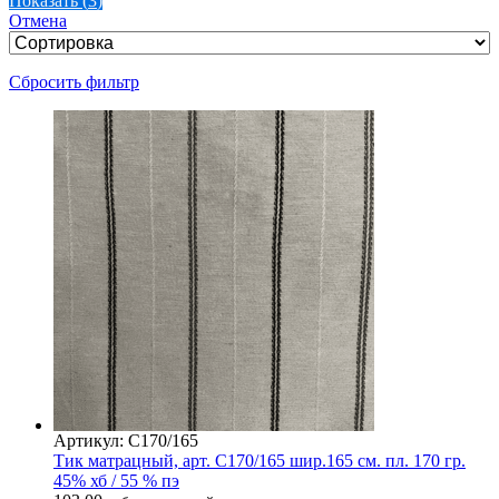
Показать
(
3
)
Отмена
Сбросить фильтр
Артикул: С170/165
Тик матрацный, арт. С170/165 шир.165 см. пл. 170 гр.
45% хб / 55 % пэ