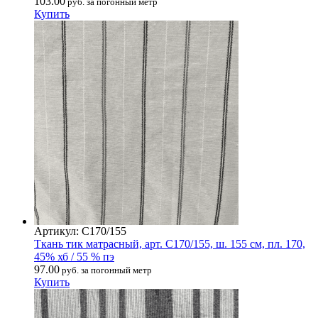
103.00
руб. за погонный метр
Купить
Артикул: С170/155
Ткань тик матрасный, арт. С170/155, ш. 155 см, пл. 170,
45% хб / 55 % пэ
97.00
руб. за погонный метр
Купить