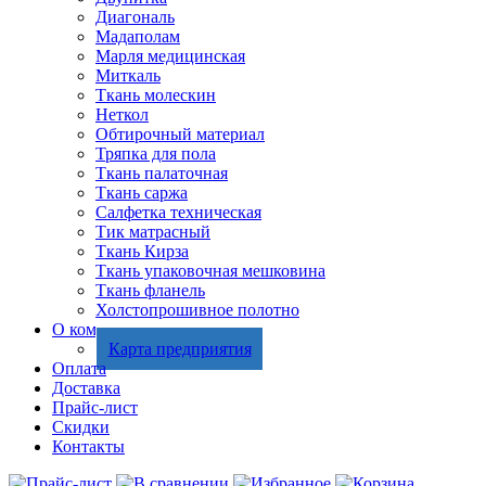
Диагональ
Мадаполам
Марля медицинская
Миткаль
Ткань молескин
Неткол
Обтирочный материал
Тряпка для пола
Ткань палаточная
Ткань саржа
Салфетка техническая
Тик матрасный
Ткань Кирза
Ткань упаковочная мешковина
Ткань фланель
Холстопрошивное полотно
О компании
Карта предприятия
Оплата
Доставка
Прайс-лист
Скидки
Контакты