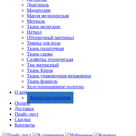
Диагональ
Мадаполам
Марля медицинская
Миткаль
Ткань молескин
Неткол
Обтирочный материал
Тряпка для пола
Ткань палаточная
Ткань саржа
Салфетка техническая
Тик матрасный
Ткань Кирза
Ткань упаковочная мешковина
Ткань фланель
Холстопрошивное полотно
О компании
Карта предприятия
Оплата
Доставка
Прайс-лист
Скидки
Контакты