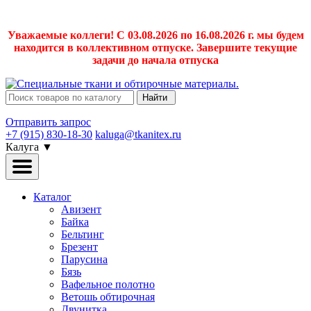
Уважаемые коллеги! С 03.08.2026 по 16.08.2026 г. мы будем
находится в коллективном отпуске. Завершите текущие
задачи до начала отпуска
Найти
Отправить запрос
+7 (915) 830-18-30
kaluga@tkanitex.ru
Калуга
▼
Каталог
Авизент
Байка
Бельтинг
Брезент
Парусина
Бязь
Вафельное полотно
Ветошь обтирочная
Двунитка