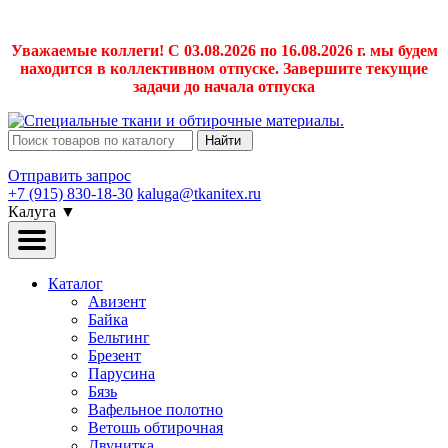
Уважаемые коллеги! С 03.08.2026 по 16.08.2026 г. мы будем
находится в коллективном отпуске. Завершите текущие
задачи до начала отпуска
Найти
Отправить запрос
+7 (915) 830-18-30
kaluga@tkanitex.ru
Калуга
▼
Каталог
Авизент
Байка
Бельтинг
Брезент
Парусина
Бязь
Вафельное полотно
Ветошь обтирочная
Двунитка