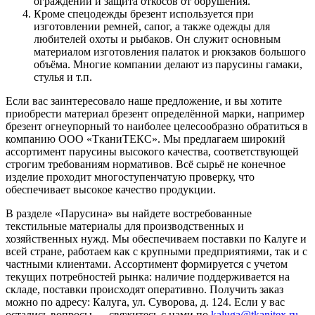
ограждений и защита откосов от обрушения.
Кроме спецодежды брезент используется при
изготовлении ремней, сапог, а также одежды для
любителей охоты и рыбаков. Он служит основным
материалом изготовления палаток и рюкзаков большого
объёма. Многие компании делают из парусины гамаки,
стулья и т.п.
Если вас заинтересовало наше предложение, и вы хотите
приобрести материал брезент определённой марки, например
брезент огнеупорный то наиболее целесообразно обратиться в
компанию ООО «ТканиТЕКС». Мы предлагаем широкий
ассортимент парусины высокого качества, соответствующей
строгим требованиям нормативов. Всё сырьё не конечное
изделие проходит многоступенчатую проверку, что
обеспечивает высокое качество продукции.
В разделе «Парусина» вы найдете востребованные
текстильные материалы для производственных и
хозяйственных нужд. Мы обеспечиваем поставки по Калуге и
всей стране, работаем как с крупными предприятиями, так и с
частными клиентами. Ассортимент формируется с учетом
текущих потребностей рынка: наличие поддерживается на
складе, поставки происходят оперативно. Получить заказ
можно по адресу: Калуга, ул. Суворова, д. 124. Если у вас
остались вопросы — свяжитесь с нами по
kaluga@tkanitex.ru
.