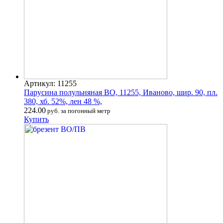
Артикул: 11255
Парусина полульняная ВО, 11255, Иваново, шир. 90, пл.
380, хб. 52%, лен 48 %,
224.00
руб. за погонный метр
Купить