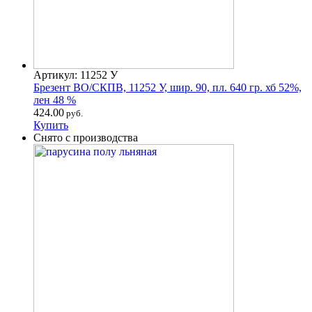
Артикул: 11252 У
Брезент ВО/СКПВ, 11252 У, шир. 90, пл. 640 гр. хб 52%,
лен 48 %
424.00
руб.
Купить
Снято с производства