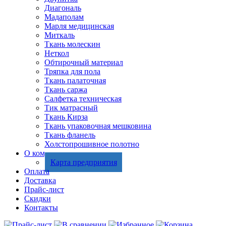
Диагональ
Мадаполам
Марля медицинская
Миткаль
Ткань молескин
Неткол
Обтирочный материал
Тряпка для пола
Ткань палаточная
Ткань саржа
Салфетка техническая
Тик матрасный
Ткань Кирза
Ткань упаковочная мешковина
Ткань фланель
Холстопрошивное полотно
О компании
Карта предприятия
Оплата
Доставка
Прайс-лист
Скидки
Контакты