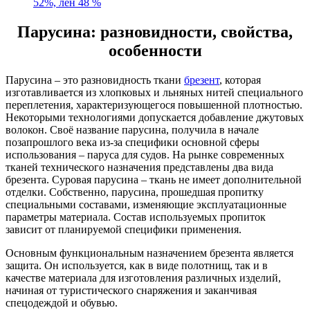
52%, лен 48 %
Парусина: разновидности, свойства,
особенности
Парусина – это разновидность ткани
брезент
, которая
изготавливается из хлопковых и льняных нитей специального
переплетения, характеризующегося повышенной плотностью.
Некоторыми технологиями допускается добавление джутовых
волокон. Своё название парусина, получила в начале
позапрошлого века из-за специфики основной сферы
использования – паруса для судов. На рынке современных
тканей технического назначения представлены два вида
брезента. Суровая парусина – ткань не имеет дополнительной
отделки. Собственно, парусина, прошедшая пропитку
специальными составами, изменяющие эксплуатационные
параметры материала. Состав используемых пропиток
зависит от планируемой специфики применения.
Основным функциональным назначением брезента является
защита. Он используется, как в виде полотнищ, так и в
качестве материала для изготовления различных изделий,
начиная от туристического снаряжения и заканчивая
спецодеждой и обувью.